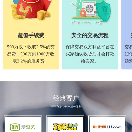
超值手续费
安全的交易流程
500万以下收取2.5%的交
保障交易双方利益平台在
交
易费，500万到1000万收
买家确认收货后才会打款
短
取2.2%的服务费。
给卖家。
题
经典客户
尊享7x24小时一对一服务