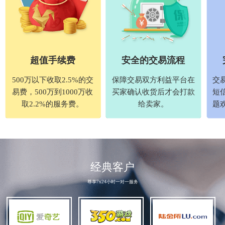
超值手续费
安全的交易流程
500万以下收取2.5%的交
保障交易双方利益平台在
交
易费，500万到1000万收
买家确认收货后才会打款
短
取2.2%的服务费。
给卖家。
题
经典客户
尊享7x24小时一对一服务