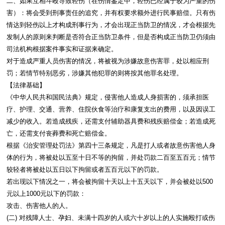
二、如果互相斗殴导致轻伤（在伤情鉴定中，轻伤已经属于较为严重的伤
害）：将会受到刑事责任的追究，并有权要求额外进行民事赔偿。只有伤
情达到轻伤以上才构成刑事行为，才会出现正当防卫的情况，才会根据先
发制人的原则来判断是否符合正当防卫条件，但是否构成正当防卫仍须由
司法机构根据案件事实和证据来确定。

对于造成严重人员伤害的情况，将被视为涉嫌故意伤害罪，处以相应刑
罚；若情节特别恶劣，涉嫌其他犯罪的则将按其他罪名处理。

【法律基础】

《中华人民共和国民法典》规定，侵害他人造成人身损害的，须承担医
疗、护理、交通、营养、住院伙食等治疗和康复支出的费用，以及因误工
减少的收入。若造成残疾，还需支付辅助器具费和残疾赔偿金；若造成死
亡，还需支付丧葬费和死亡赔偿金。

根据《治安管理处罚法》第四十三条规定，凡是打人或者故意伤害他人身
体的行为，将被处以五至十日不等的拘留，并处罚款二百至五百元；情节
较轻者将被处以五日以下拘留或者五百元以下的罚款。

若出现以下情况之一，将会被拘留十天以上十五天以下，并会被处以500
元以上1000元以下的罚款：

攻击、伤害他人的人。

(二) 对残障人士、孕妇、未满十四岁的人或六十岁以上的人实施殴打或伤