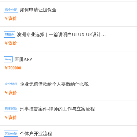
如何申请证据保全
保全公证
￥议价
澳洲专业选择｜一篇讲明白UI UX UE设计区别
UI服务
￥议价
医册APP
Array
￥700000
企业无偿借款给个人要缴纳什么税
企业财税
￥议价
刑事控告案件-律师的工作与立案流程
刑事诉讼
￥议价
个体户开业流程
其他公证