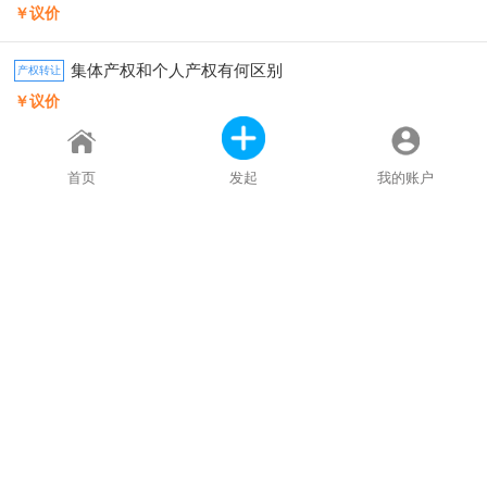
￥议价
集体产权和个人产权有何区别
产权转让
￥议价
划拨土地的房子可以买卖吗
产权转让
首页
发起
我的账户
￥议价
被网暴造谣公开个人信息五步教你维权
维权诉讼
￥议价
兄弟姐妹之间的亲属关系公证应该怎么办理
其他公证
￥议价
网文作家如何版权维护
版权服务
￥议价