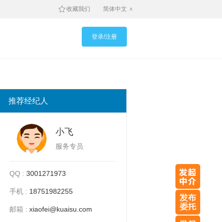
收藏我们
简体中文
登录/注册
推荐经纪人
小飞
服务专员
QQ :
3001271973
手机 :
18751982255
邮箱 :
xiaofei@kuaisu.com