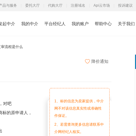
产品与服务
|
委托大厅
|
代购大厅
|
注册域名
|
Api云市场
|
投诉建议
发起中介
我的中介
平台经纪人
我的账户
帮助中心
关于我们
复审流程是什么
降价通知
1、标的信息为卖家提供，中介
对吧

网不对该信息真实性或准确性
商标的原申请人，
作保证。
2、若需查询更多信息请联系中


介网经纪人核实。