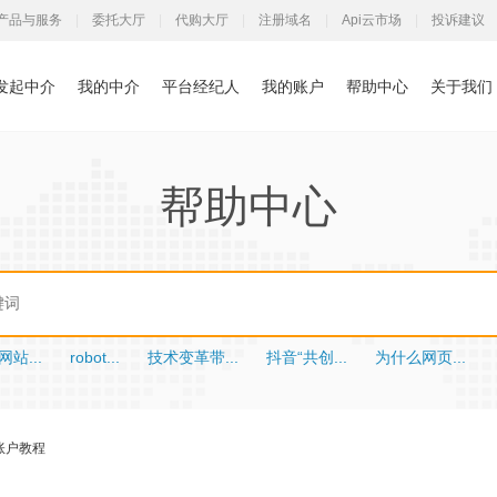
产品与服务
|
委托大厅
|
代购大厅
|
注册域名
|
Api云市场
|
投诉建议
发起中介
我的中介
平台经纪人
我的账户
帮助中心
关于我们
帮助中心
站...
robot...
技术变革带...
抖音“共创...
为什么网页...
到账户教程