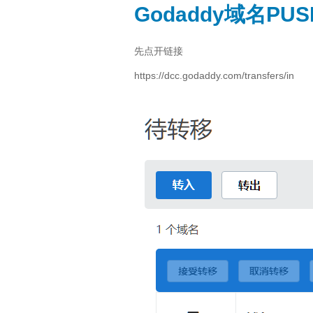
Godaddy域名P
先点开链接
https://dcc.godaddy.com/transfers/in