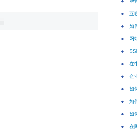
观
互
如
网
S
在
企
如
如何
如
在