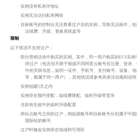
·
实例没有私有
IP地址
· 实例无法访问私有网络
· 目标账号的控制台无法查看过户后的实例，导致无法操作，包
法续费、升级、更换系统盘等
限制
以下情况不支持过户：
·
部分营销活动中购买的实例。其中，同一用户购买的
ECS实例
持过户（包含但不限于根据不同阿里云账号在注册、登录、
中的关联信息，如同一证件、手机号、支付账号、设备、地
等，都属于同一用户），其他情况请参考具体活动规则说明
·
实例创建
5天之内
· 实例存在预约变配，如续费降配、临时升级带宽等
· 当前有生效中的临时升级配置
· 跨站点账号之间的过户，例如源账号和目标账号分别属于中国
国际站的账号
· 过户时修改实例所在地域和可用区