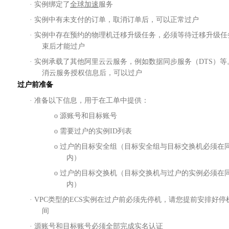
· 实例绑定了
全球加速
服务
· 实例中有未支付的订单，取消订单后，可以正常过户
· 实例中存在预约的物理机迁移升级任务，必须等待迁移升级任
束后才能过户
·
实例承载了其他阿里云云服务，例如数据同步服务（
DTS）
消云服务授权信息后，可以过户
过户前准备
· 准备以下信息，用于在工单中提供：
o 源账号和目标账号
o
需要过户的实例
ID列表
o
过户的目标安全组（目标安全组与目标交换机必须在
内）
o 过户的目标交换机（目标交换机与过户的实例必须在
内）
· VPC类型的ECS实例在过户前必须先停机，请您提前安排好停
间
· 源账号和目标账号必须全部完成实名认证