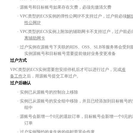
· 源账号和目标账号如果存在欠费，必须先缴清欠费
· VPC类型的ECS实例的弹性公网IP不支持过户，过户前必须
解
性公网
IP
· VPC类型的ECS实例上附加的辅助网卡不支持过户，过户前必
离辅助网卡
·
过户实例在源账号下关联的
RDS、OSS、SLB等服务将会受到
实例源账号和目标账号需要提前做好业务变更准备
过户方式
VPC类型的ECS实例需要您安排停机后才可以进行过户，完成
准
备工作
之后，用源账号提交工单过户。
过户后确认
· 实例已从源账号的控制台上移除
· 实例已从源账号的安全组中移除，并且已经添加到目标账号的
组中
·
源账号会新增一个
0元的退款订单，目标账号会新增一个0元的
订单
· 过户实例预约的未生效的临时带宽会作废