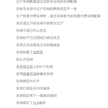
· 过户实例数量超过目标安全组的实例配额
· 目标安全组与过户实例的网络类型不一致
· 过户按量付费实例时，超过目标账号的按量付费实例配额
· 未完成过户的实例不能再次过户
· 实例不是已停止状态
· 实例处于已过期或已锁定状态
· 实例正在挂载或正在卸载磁盘
· 实例挂载了
加密盘
· 抢占式实例
·
专有宿主机
上的
ECS实例
· 使用
镜像市场
镜像的实例
·
实例绑定
HAVIP
· 实例订阅反向访问服务
· 实例指定有下一跳路由规则
· 实例绑定了
SLB
服务