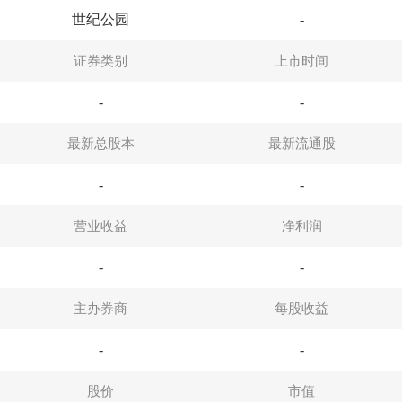
世纪公园
-
证券类别
上市时间
-
-
最新总股本
最新流通股
-
-
营业收益
净利润
-
-
主办券商
每股收益
-
-
股价
市值