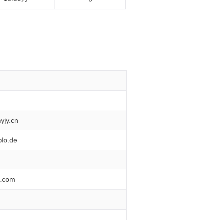
y.cn
lo.de
.com