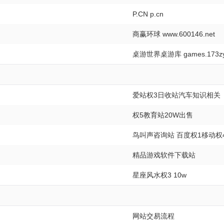
P.CN p.cn
商赢环球 www.600146.net
桌游世界桌游库 games.173zy
爱站权3日收站汽车知识相关
权5教育站20W出售
鸟叫声咨询站 百度权1移动权
精品游戏软件下载站
星座风水权3 10w
网站交易流程