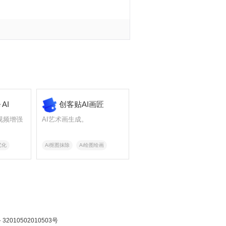
 AI
创客贴AI画匠
视频增强
AI艺术画生成。
优化
Ai抠图抹除
Ai绘图绘画
2010502010503号