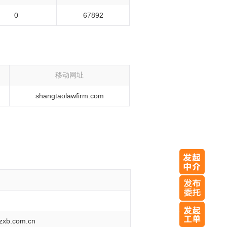
0
67892
移动网址
shangtaolawfirm.com
b.com.cn