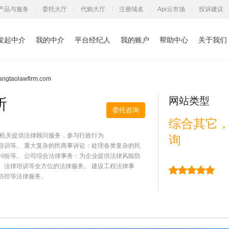
产品与服务
|
委托大厅
|
代购大厅
|
注册域名
|
Api云市场
|
投诉建议
发起中介
我的中介
平台经纪人
我的账户
帮助中心
关于我们
aolawfirm.com
网站类型
所
委托咨询
综合其它
府机关提供法律顾问服务，参与行政行为
询
培训等。 重大复杂的民商事诉讼：处理各类复杂的民
纠纷等。 公司综合法律事务：为企业提供法律风险防
、法律培训等全方位的法律服务。 建设工程法律事
防控等法律服务。