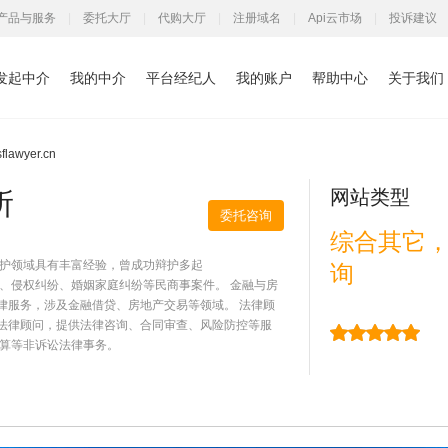
产品与服务
|
委托大厅
|
代购大厅
|
注册域名
|
Api云市场
|
投诉建议
发起中介
我的中介
平台经纪人
我的账户
帮助中心
关于我们
awyer.cn
网站类型
所
委托咨询
综合其它
辩护领域具有丰富经验，曾成功辩护多起
询
、侵权纠纷、婚姻家庭纠纷等民商事案件。 金融与房
律服务，涉及金融借贷、房地产交易等领域。 法律顾
法律顾问，提供法律咨询、合同审查、风险防控等服
清算等非诉讼法律事务。