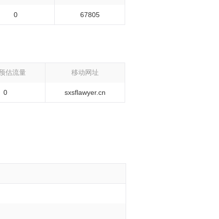
0
67805
预估流量
移动网址
0
sxsflawyer.cn