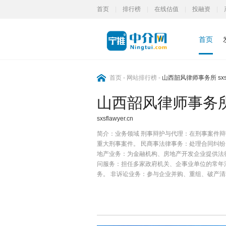
首页
|
排行榜
|
在线估值
|
投融资
|
首页
首页
-
网站排行榜
-
山西韶风律师事务所 sxsfl
山西韶风律师事务
sxsflawyer.cn
简介：
业务领域 刑事辩护与代理：在刑事案件
重大刑事案件。 民商事法律事务：处理合同纠纷
地产业务：为金融机构、房地产开发企业提供法
问服务：担任多家政府机关、企事业单位的常年
务。 非诉讼业务：参与企业并购、重组、破产