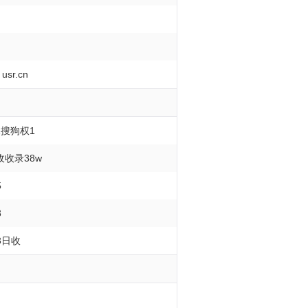
r.cn
搜狗权1
收录38w
5
3
3日收