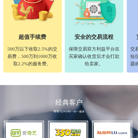
超值手续费
安全的交易流程
500万以下收取2.5%的交
保障交易双方利益平台在
交
易费，500万到1000万收
买家确认收货后才会打款
短
取2.2%的服务费。
给卖家。
题
经典客户
尊享7x24小时一对一服务