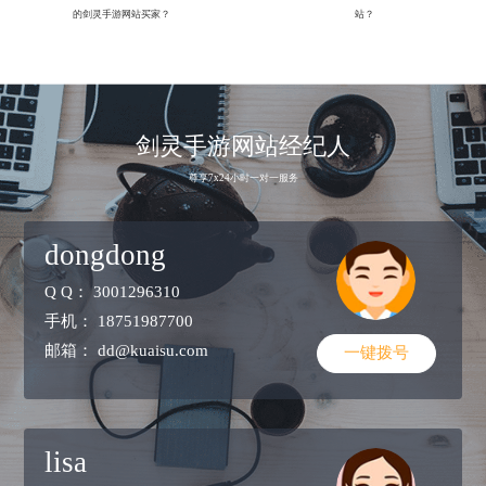
的剑灵手游网站买家？
站？
剑灵手游网站经纪人
尊享7x24小时一对一服务
dongdong
Q Q：
3001296310
手机：
18751987700
邮箱：
dd@kuaisu.com
一键拨号
lisa