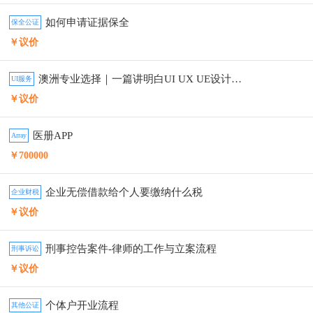
如何申请证据保全
保全公证
￥议价
澳洲专业选择｜一篇讲明白UI UX UE设计区别
UI服务
￥议价
医册APP
Array
￥700000
企业无偿借款给个人要缴纳什么税
企业财税
￥议价
刑事控告案件-律师的工作与立案流程
刑事诉讼
￥议价
个体户开业流程
其他公证