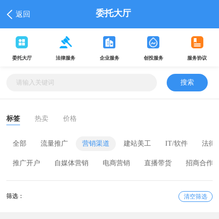
委托大厅
返回
委托大厅
法律服务
企业服务
创投服务
服务协议
搜索
标签
热卖
价格
全部
流量推广
营销渠道
建站美工
IT/软件
法律
推广开户
自媒体营销
电商营销
直播带货
招商合作
筛选：
清空筛选