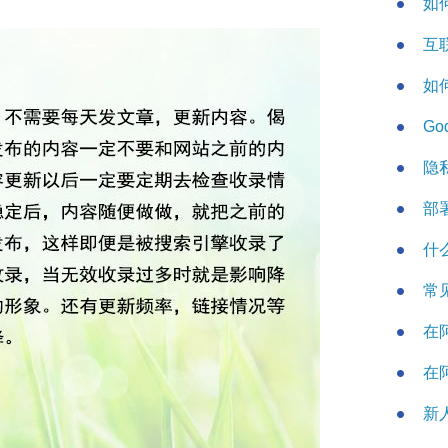
如
互
如
Go
隐
部
什
常
在
在
新