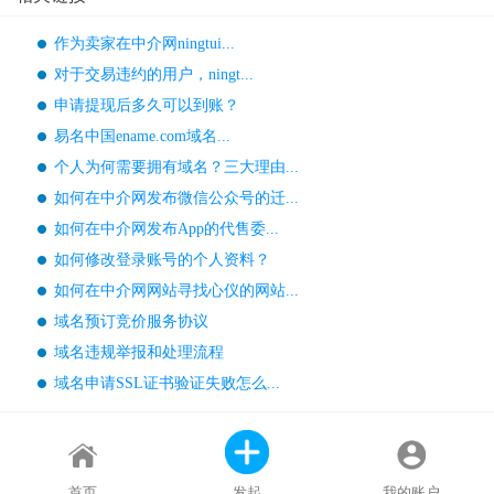
作为卖家在中介网ningtui...
对于交易违约的用户，ningt...
申请提现后多久可以到账？
易名中国ename.com域名...
个人为何需要拥有域名？三大理由...
如何在中介网发布微信公众号的迁...
如何在中介网发布App的代售委...
如何修改登录账号的个人资料？
如何在中介网网站寻找心仪的网站...
域名预订竞价服务协议
域名违规举报和处理流程
域名申请SSL证书验证失败怎么...
首页
发起
我的账户