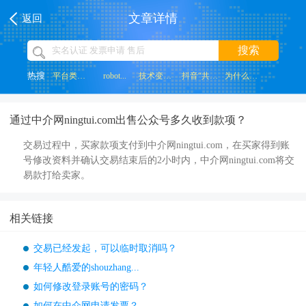
文章详情
返回
搜索
热搜
平台类网站...
robot...
技术变革带...
抖音“共创...
为什么网页...
通过中介网ningtui.com出售公众号多久收到款项？
交易过程中，买家款项支付到中介网ningtui.com，在买家得到账
号修改资料并确认交易结束后的2小时内，中介网ningtui.com将交
易款打给卖家。
相关链接
交易已经发起，可以临时取消吗？
年轻人酷爱的shouzhang...
如何修改登录账号的密码？
如何在中介网申请发票？