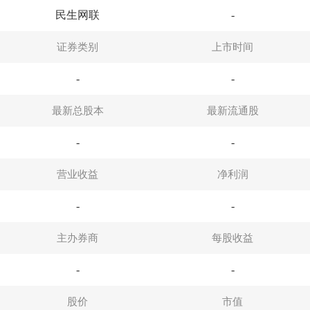
民生网联
-
证券类别
上市时间
-
-
最新总股本
最新流通股
-
-
营业收益
净利润
-
-
主办券商
每股收益
-
-
股价
市值