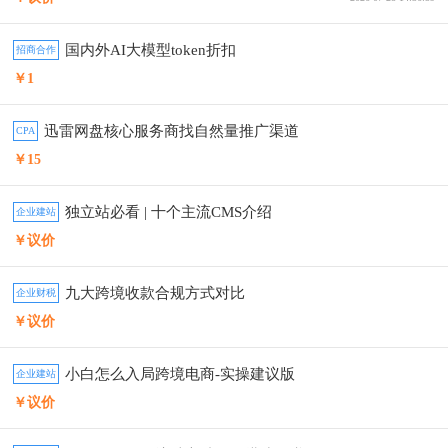
国内外AI大模型token折扣
招商合作
￥1
迅雷网盘核心服务商找自然量推广渠道
CPA
￥15
独立站必看 | 十个主流CMS介绍
企业建站
￥议价
九大跨境收款合规方式对比
企业财税
￥议价
小白怎么入局跨境电商-实操建议版
企业建站
￥议价