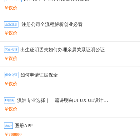
￥议价
注册公司全流程解析️创业必看
企业注册
￥议价
出生证明丢失如何办理亲属关系证明公证
其他公证
￥议价
如何申请证据保全
保全公证
￥议价
澳洲专业选择｜一篇讲明白UI UX UE设计区别
UI服务
￥议价
医册APP
Array
￥700000