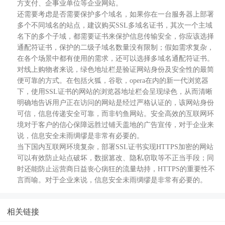
方支付、企事业单位等企业网站。
还需要考虑是否需要保护多个域名，如果你在一台服务器上部署
多个不同域名的站点，建议购买SSL多域名证书，其次一个主域
名下的多个子域，都需要证书来保护信息传输安全，你应该选择
通配符证书，保护的二级子域名数量没有限制；假如需求复杂，
在各个场景中都有使用的需求，还可以选择多域名通配符证书。
对线上购物者来说，绿色地址栏是验证网站身份及安全性的最简
便可靠的方式。在包括火狐，谷歌，opera在内的新一代浏览器
下，使用SSL证书的网站的浏览器地址栏会呈现绿色，从而清晰
明确地告诉用户正在访问的网站是经过严格认证的，该网站身份
可信，信息传递安全可靠，而非钓鱼网站。安全高效的互联网环
境对于客户的信心保障远胜过铺天盖地的广告宣传，对于企业来
说，信息安全未雨绸缪是非常有必要的。
当下国内互联网环境复杂，部署SSL证书实现HTTPS加密的网站
可以有效防止站点破坏，数据篡改、隐私窃取等不正当手段；同
时还能防止运营商日益丧心病狂的流量劫持，HTTPS的重要性不
言而喻。对于企业来说，信息安全未雨绸缪是非常有必要的。
相关链接