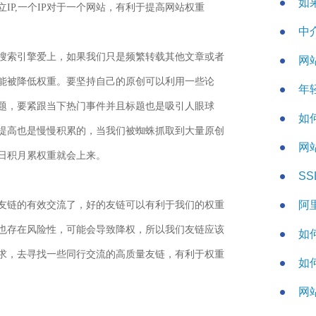
如
IP,一个IP对于一个网站，有利于提高网站权重
中
搜索引擎爱上，如果我们只是频繁转载其他文章或者
网
能被降低权重。要坚持自己的原创可以利用一些论
年轻
题，要紧跟当下热门事件并且标题也是吸引人眼球
如
提高也是慢慢积累的，当我们被蜘蛛抓取到大量原创
网
日积月累权重就会上来。
S
阿里
友链的有效交流了，好的友链可以有利于我们的权重
也存在风险性，可能会导致降权，所以我们友链应该
如
求，去寻找一些同行交流的高质量友链，有利于权重
如
网