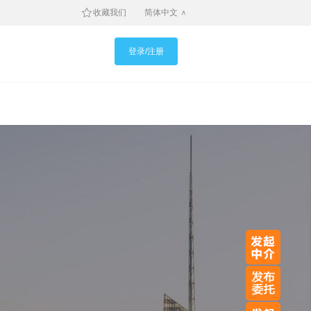
收藏我们
简体中文
登录/注册