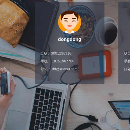
dongdong
Q Q： 3001296310
Q 
手机： 18751987700
手机
邮箱： dd@kuaisu.com
邮箱