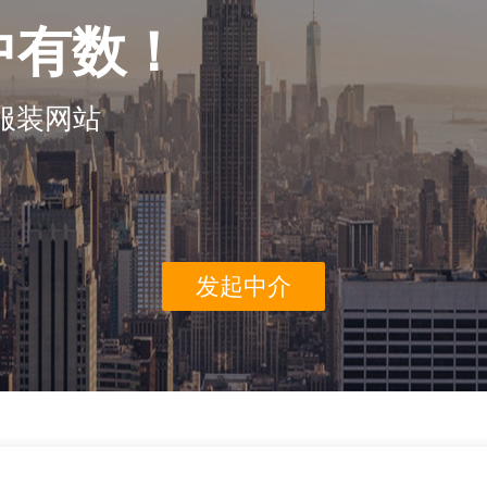
中有数！
漂亮服装网站
发起中介