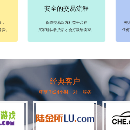
安全的交易流程
费，
保障交易双方利益平台在
交
服务费。
买家确认收货后才会打款给卖家。
任何
经典客户
尊享 7x24小时一对一服务