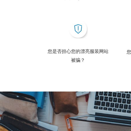
您是否担心您的漂亮服装网站
被骗？