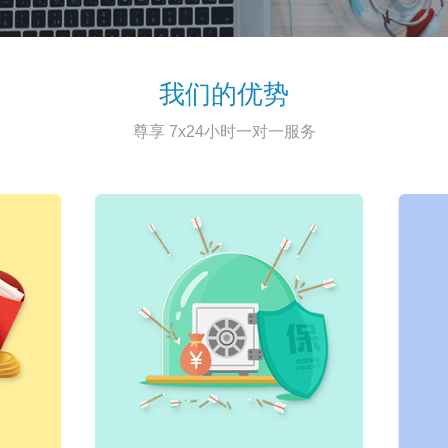
我们的优势
尊享 7x24小时一对一服务