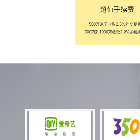
超值手续费
500万以下收取2.5%的交易
500万到1000万收取2.2%的