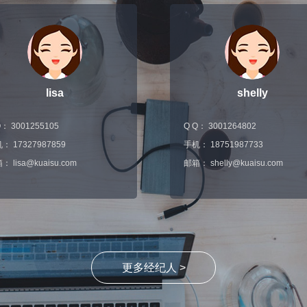
lisa
shelly
Q： 3001255105
Q Q： 3001264802
： 17327987859
手机： 18751987733
： lisa@kuaisu.com
邮箱： shelly@kuaisu.com
更多经纪人 >