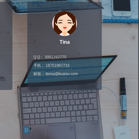
Tina
Q Q： 3001262775
手机： 18751987733
邮箱： fanny@kuaisu.com