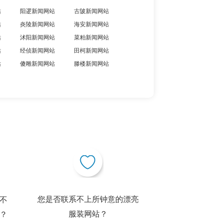
站
阳逻新闻网站
古陂新闻网站
站
炎陵新闻网站
海安新闻网站
站
沭阳新闻网站
菜粕新闻网站
站
经侦新闻网站
田柯新闻网站
站
傻雕新闻网站
滕楼新闻网站
您是否联系不上所钟意的漂亮
不
服装网站？
？