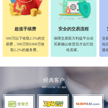
超值手续费
安全的交易流程
500万以下收取2.5%的交
保障交易双方利益平台在
交
易费，500万到1000万收
买家确认收货后才会打款
短
取2.2%的服务费。
给卖家。
题
经典客户
尊享7x24小时一对一服务