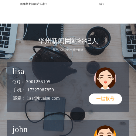
的华州新闻网站买家？
站？
华州新闻网站经纪人
尊享7x24小时一对一服务
lisa
Q Q：
3001255105
手机：
17327987859
邮箱：
lisa@kuaisu.com
一键拨号
john