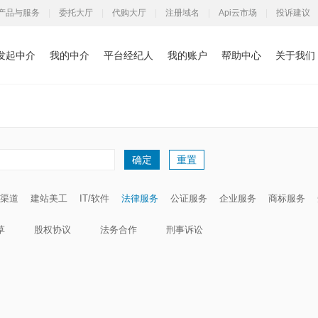
产品与服务
|
委托大厅
|
代购大厅
|
注册域名
|
Api云市场
|
投诉建议
发起中介
我的中介
平台经纪人
我的账户
帮助中心
关于我们
重置
确定
渠道
建站美工
IT/软件
法律服务
公证服务
企业服务
商标服务
草
股权协议
法务合作
刑事诉讼