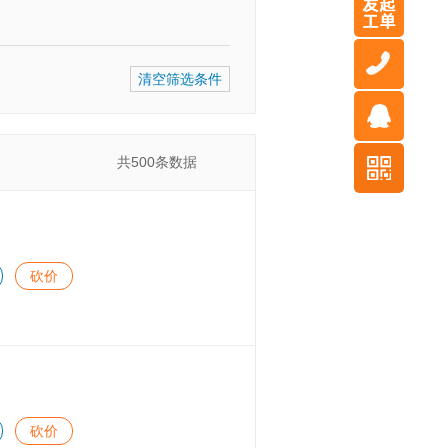
清空筛选条件
共
500
条数据
砍价
砍价