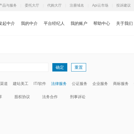
产品与服务
|
委托大厅
|
代购大厅
|
注册域名
|
Api云市场
|
投诉建议
发起中介
我的中介
平台经纪人
我的账户
帮助中心
关于我们
重置
确定
渠道
建站美工
IT/软件
法律服务
公证服务
企业服务
商标服务
草
股权协议
法务合作
刑事诉讼