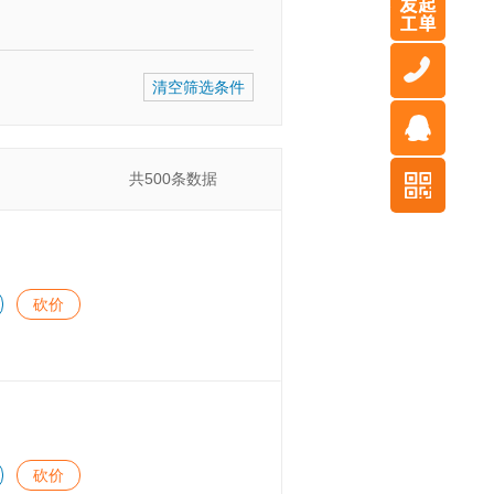
清空筛选条件
共
500
条数据
砍价
砍价