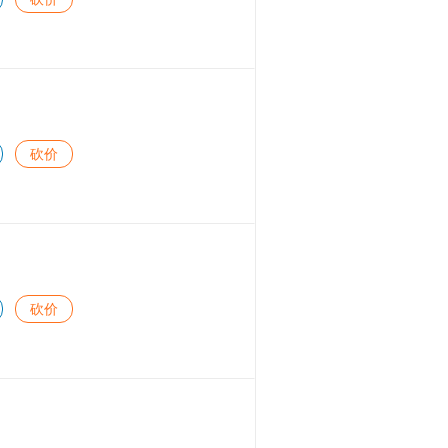
砍价
砍价